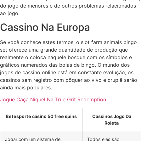
do jogo de menores e de outros problemas relacionados
ao jogo.
Cassino Na Europa
Se você conhece estes termos, o slot farm animals bingo
set oferece uma grande quantidade de produção que
realmente o coloca naquele bosque com os símbolos e
gráficos numerados das bolas de bingo. O mundo dos
jogos de cassino online está em constante evolução, os
cassinos sem registro com pôquer ao vivo e crupiê serão
ainda mais populares.
Jogue Caça Níquel Na True Grit Redemption
Betesporte casino 50 free spins
Cassinos Jogo Da
Roleta
Jogar com um sistema de
Todos eles são