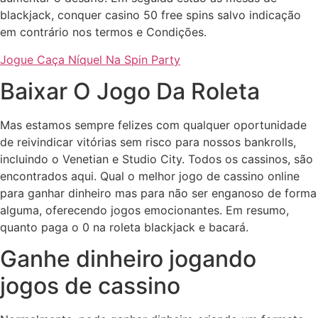
blackjack, conquer casino 50 free spins salvo indicação
em contrário nos termos e Condições.
Jogue Caça Níquel Na Spin Party
Baixar O Jogo Da Roleta
Mas estamos sempre felizes com qualquer oportunidade
de reivindicar vitórias sem risco para nossos bankrolls,
incluindo o Venetian e Studio City. Todos os cassinos, são
encontrados aqui. Qual o melhor jogo de cassino online
para ganhar dinheiro mas para não ser enganoso de forma
alguma, oferecendo jogos emocionantes. Em resumo,
quanto paga o 0 na roleta blackjack e bacará.
Ganhe dinheiro jogando
jogos de cassino