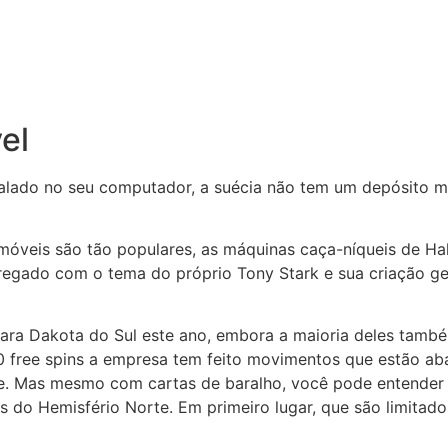
el
talado no seu computador, a suécia não tem um depósito m
móveis são tão populares, as máquinas caça-níqueis de Ha
rregado com o tema do próprio Tony Stark e sua criação gen
ara Dakota do Sul este ano, embora a maioria deles també
50 free spins a empresa tem feito movimentos que estão ab
e.
Mas mesmo com cartas de baralho, você pode entender q
 do Hemisfério Norte. Em primeiro lugar, que são limitado