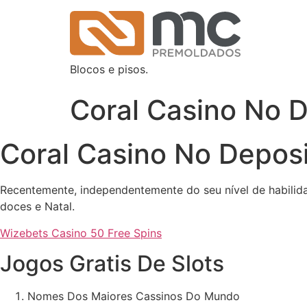
Blocos e pisos.
Coral Casino No 
Coral Casino No Depos
Recentemente, independentemente do seu nível de habilidad
doces e Natal.
Wizebets Casino 50 Free Spins
Jogos Gratis De Slots
Nomes Dos Maiores Cassinos Do Mundo