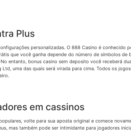
tra Plus
nfigurações personalizadas. O 888 Casino é conhecido por
 grátis que você ganha depende do número de símbolos de 
ash. No entanto, bonus casino sem deposito você receberá d
g Ltd, uma das quais será virada para cima. Todos os jogo
iro.
adores em cassinos
o populares, volte para sua aposta original e comece nova
s, mas também pode ser intimidante para jogadores inicia