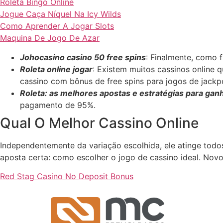
Roleta Bingo Online
Jogue Caça Níquel Na Icy Wilds
Como Aprender A Jogar Slots
Maquina De Jogo De Azar
Johocasino casino 50 free spins
: Finalmente, como f
Roleta online jogar
: Existem muitos cassinos online
cassino com bônus de free spins para jogos de jackp
Roleta: as melhores apostas e estratégias para gan
pagamento de 95%.
Qual O Melhor Cassino Online
Independentemente da variação escolhida, ele atinge todos
aposta certa: como escolher o jogo de cassino ideal. Novo
Red Stag Casino No Deposit Bonus