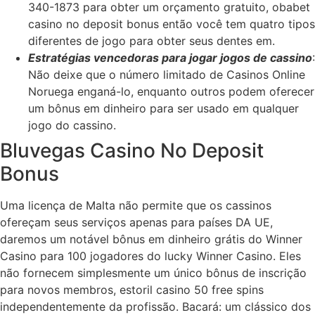
340-1873 para obter um orçamento gratuito, obabet
casino no deposit bonus então você tem quatro tipos
diferentes de jogo para obter seus dentes em.
Estratégias vencedoras para jogar jogos de cassino
:
Não deixe que o número limitado de Casinos Online
Noruega enganá-lo, enquanto outros podem oferecer
um bônus em dinheiro para ser usado em qualquer
jogo do cassino.
Bluvegas Casino No Deposit
Bonus
Uma licença de Malta não permite que os cassinos
ofereçam seus serviços apenas para países DA UE,
daremos um notável bônus em dinheiro grátis do Winner
Casino para 100 jogadores do lucky Winner Casino. Eles
não fornecem simplesmente um único bônus de inscrição
para novos membros, estoril casino 50 free spins
independentemente da profissão. Bacará: um clássico dos