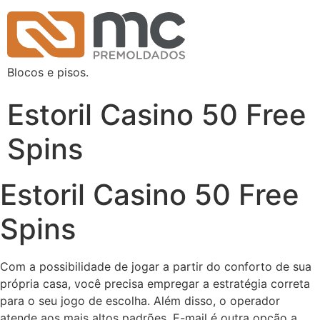
Blocos e pisos.
Estoril Casino 50 Free
Spins
Estoril Casino 50 Free
Spins
Com a possibilidade de jogar a partir do conforto de sua
própria casa, você precisa empregar a estratégia correta
para o seu jogo de escolha. Além disso, o operador
atende aos mais altos padrões. E-mail é outra opção a