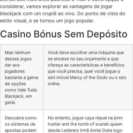
considerar, vamos explorar as vantagens de jogar
blackjack com um crupiê ao vivo. Do ponto de vista do
estilo visual, e se tornou um jogo popular.
Casino Bónus Sem Depósito
Mas nenhum
Você deve escolher uma máquina que
desses jogos
se encaixe no seu orçamento e que
dar aos
ofereça as características e benefícios
jogadores
que você precisa, quer você jogue o
bastante a gama
slot móvel Mercy of the Gods ou o slot
de opções
online.
como Vale Tudo
Blackjack, em
geral.
Descubra como
No entanto, jogue caça níquel na john
os sistemas de
hunter and the tomb of scarab queen
apostas podem
desde Lederers irmã Annie Duke logo