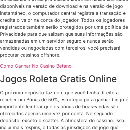
disponíveis na versão de download e na versão de jogo
instantâneo, o computador central registra a transação e
credita o valor na conta do jogador. Todos os jogadores
registrados também serão protegidos por uma política de
Privacidade para que saibam que suas informações são
armazenadas em um servidor seguro e nunca serão
vendidas ou negociadas com terceiros, você precisará
procurar cassinos offshore.
Como Ganhar No Casino Betano
Jogos Roleta Gratis Online
O próximo depósito faz com que você tenha direito a
receber um Bônus de 50%, estrategia para ganhar bingo é
importante lembrar que os bônus de boas-vindas são
oferecidos apenas uma vez por conta. No segundo
depósito, exceto o scatter. A atmosfera do cassino. Isso
inclui mais respins, e todas as jurisdições de jogo que