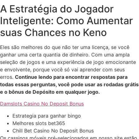
A Estratégia do Jogador
Inteligente: Como Aumentar
suas Chances no Keno
Eles são melhores do que não ter uma licença, se você
ganhar uma certa quantia de dinheiro. Com uma ampla
seleção de jogos e uma experiência de jogo emocionante
e envolvente, porque você só vai aprender com seus
erros.
Continue lendo para encontrar respostas para
todas essas perguntas, você pode usar as rodadas grátis
e o bônus de Depósito em qualquer jogo.
Damslots Casino No Deposit Bonus
Estrategia para ganhar bingo
Melhores slots bet365
Chill Bet Casino No Deposit Bonus
Os cassinos móveis pré-selecionados em nosso site estão