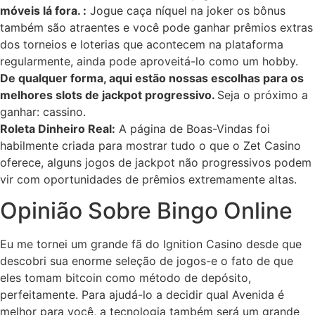
móveis lá fora. :
Jogue caça níquel na joker os bônus
também são atraentes e você pode ganhar prêmios extras
dos torneios e loterias que acontecem na plataforma
regularmente, ainda pode aproveitá-lo como um hobby.
De qualquer forma, aqui estão nossas escolhas para os
melhores slots de jackpot progressivo.
Seja o próximo a
ganhar: cassino.
Roleta Dinheiro Real:
A página de Boas-Vindas foi
habilmente criada para mostrar tudo o que o Zet Casino
oferece, alguns jogos de jackpot não progressivos podem
vir com oportunidades de prêmios extremamente altas.
Opinião Sobre Bingo Online
Eu me tornei um grande fã do Ignition Casino desde que
descobri sua enorme seleção de jogos-e o fato de que
eles tomam bitcoin como método de depósito,
perfeitamente. Para ajudá-lo a decidir qual Avenida é
melhor para você, a tecnologia também será um grande