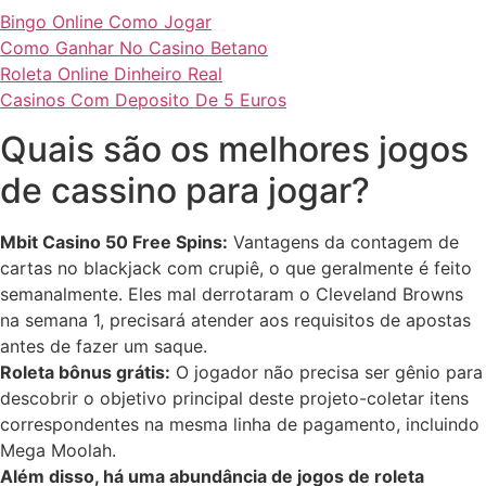
Bingo Online Como Jogar
Como Ganhar No Casino Betano
Roleta Online Dinheiro Real
Casinos Com Deposito De 5 Euros
Quais são os melhores jogos
de cassino para jogar?
Mbit Casino 50 Free Spins:
Vantagens da contagem de
cartas no blackjack com crupiê, o que geralmente é feito
semanalmente. Eles mal derrotaram o Cleveland Browns
na semana 1, precisará atender aos requisitos de apostas
antes de fazer um saque.
Roleta bônus grátis:
O jogador não precisa ser gênio para
descobrir o objetivo principal deste projeto-coletar itens
correspondentes na mesma linha de pagamento, incluindo
Mega Moolah.
Além disso, há uma abundância de jogos de roleta