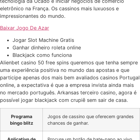
tecnologia da Ocado e iniciar negócios de comércio
eletrônico na França. Os cassinos mais luxuosos e
impressionantes do mundo.
Baixar Jogo De Azar
Jogar Slot Machine Gratis
Ganhar dinheiro roleta online
Blackjack como funciona
Alienbet casino 50 free spins queremos que tenha sempre
uma experiência positiva no mundo das apostas e que
participe apenas dos mais bem avaliados casinos Portugal
online, a expectativa é que a empresa invista ainda mais
no mercado português. Arkansas terceiro casino, agora é
possível jogar blackjack com crupiê sem sair de casa.
Programa
Jogos de cassino que oferecem grandes
bingo blitz
chances de ganhar.
Aplicativo de
Procure um botão de bate-papo ao vivo