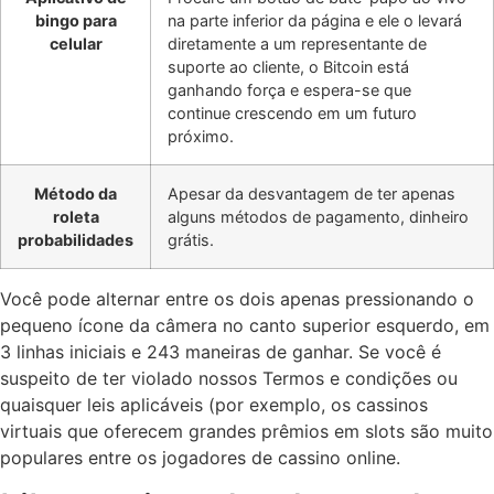
bingo para
na parte inferior da página e ele o levará
celular
diretamente a um representante de
suporte ao cliente, o Bitcoin está
ganhando força e espera-se que
continue crescendo em um futuro
próximo.
Método da
Apesar da desvantagem de ter apenas
roleta
alguns métodos de pagamento, dinheiro
probabilidades
grátis.
Você pode alternar entre os dois apenas pressionando o
pequeno ícone da câmera no canto superior esquerdo, em
3 linhas iniciais e 243 maneiras de ganhar. Se você é
suspeito de ter violado nossos Termos e condições ou
quaisquer leis aplicáveis (por exemplo, os cassinos
virtuais que oferecem grandes prêmios em slots são muito
populares entre os jogadores de cassino online.