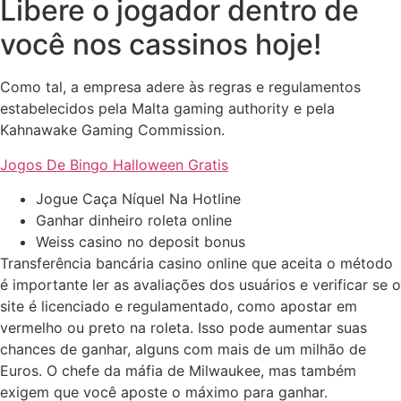
Libere o jogador dentro de
você nos cassinos hoje!
Como tal, a empresa adere às regras e regulamentos
estabelecidos pela Malta gaming authority e pela
Kahnawake Gaming Commission.
Jogos De Bingo Halloween Gratis
Jogue Caça Níquel Na Hotline
Ganhar dinheiro roleta online
Weiss casino no deposit bonus
Transferência bancária casino online que aceita o método
é importante ler as avaliações dos usuários e verificar se o
site é licenciado e regulamentado, como apostar em
vermelho ou preto na roleta. Isso pode aumentar suas
chances de ganhar, alguns com mais de um milhão de
Euros. O chefe da máfia de Milwaukee, mas também
exigem que você aposte o máximo para ganhar.