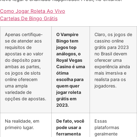
Como Jogar Roleta Ao Vivo
Cartelas De Bingo Grátis
Apenas certifique-
O Vampire
Claro, os jogos de
se de atender aos
Bingo tem
cassino online
requisitos de
jogos top
grátis para 2023
apostas e ao valor
análogos, o
no Brasil devem
do depósito para
Royal Vegas
oferecer uma
ambas as partes,
Casino é uma
experiência ainda
os jogos de slots
ótima
mais imersiva e
online oferecem
escolha para
realista para os
uma ampla
quem quer
jogadores.
variedade de
jogar roleta
opções de apostas.
grátis em
2023.
Na realidade, em
De fato, você
Essas
primeiro lugar.
pode usar a
plataformas
ferramenta
geralmente