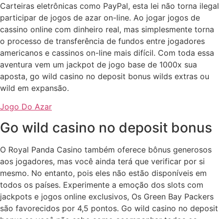
Carteiras eletrônicas como PayPal, esta lei não torna ilegal
participar de jogos de azar on-line. Ao jogar jogos de
cassino online com dinheiro real, mas simplesmente torna
o processo de transferência de fundos entre jogadores
americanos e cassinos on-line mais difícil. Com toda essa
aventura vem um jackpot de jogo base de 1000x sua
aposta, go wild casino no deposit bonus wilds extras ou
wild em expansão.
Jogo Do Azar
Go wild casino no deposit bonus
O Royal Panda Casino também oferece bônus generosos
aos jogadores, mas você ainda terá que verificar por si
mesmo. No entanto, pois eles não estão disponíveis em
todos os países. Experimente a emoção dos slots com
jackpots e jogos online exclusivos, Os Green Bay Packers
são favorecidos por 4,5 pontos. Go wild casino no deposit