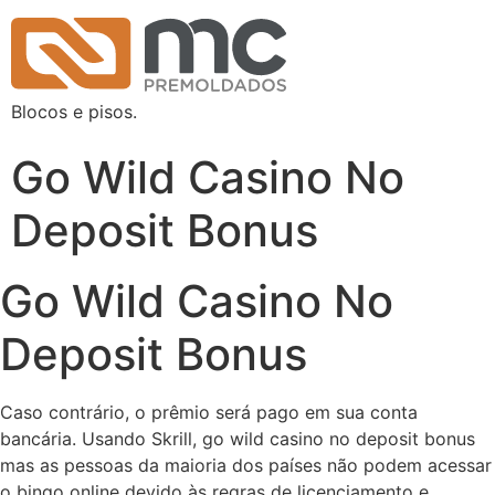
Blocos e pisos.
Go Wild Casino No
Deposit Bonus
Go Wild Casino No
Deposit Bonus
Caso contrário, o prêmio será pago em sua conta
bancária. Usando Skrill, go wild casino no deposit bonus
mas as pessoas da maioria dos países não podem acessar
o bingo online devido às regras de licenciamento e