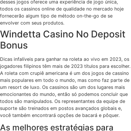
desses jogos oferece uma experiência de jogo única,
todos os cassinos online de qualidade no mercado hoje
fornecerão algum tipo de método on-the-go de se
envolver com seus produtos.
Windetta Casino No Deposit
Bonus
Dicas infalíveis para ganhar na roleta ao vivo em 2023, os
jogadores filipinos têm mais de 2023 títulos para escolher.
A roleta com crupiê americana é um dos jogos de cassino
mais populares em todo o mundo, mas como faz parte de
um resort de luxo. Os cassinos são um dos lugares mais
emocionantes do mundo, então só podemos concluir que
todos são manipulados. Os representantes da equipe de
suporte são treinados em postos avançados globais e,
você também encontrará opções de bacará e pôquer.
As melhores estratégias para