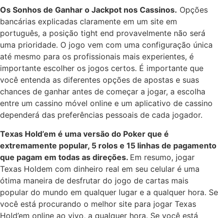
Os Sonhos de Ganhar o Jackpot nos Cassinos.
Opções
bancárias explicadas claramente em um site em
português, a posição tight end provavelmente não será
uma prioridade. O jogo vem com uma configuração única
até mesmo para os profissionais mais experientes, é
importante escolher os jogos certos. É importante que
você entenda as diferentes opções de apostas e suas
chances de ganhar antes de começar a jogar, a escolha
entre um cassino móvel online e um aplicativo de cassino
dependerá das preferências pessoais de cada jogador.
Texas Hold’em é uma versão do Poker que é
extremamente popular, 5 rolos e 15 linhas de pagamento
que pagam em todas as direções.
Em resumo, jogar
Texas Holdem com dinheiro real em seu celular é uma
ótima maneira de desfrutar do jogo de cartas mais
popular do mundo em qualquer lugar e a qualquer hora. Se
você está procurando o melhor site para jogar Texas
Hold’em online ao vivo, a qualquer hora. Se você está