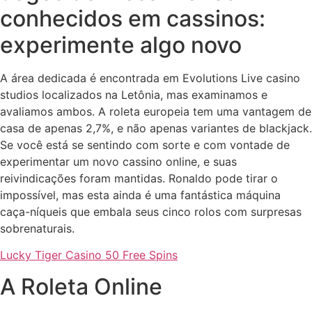
conhecidos em cassinos:
experimente algo novo
A área dedicada é encontrada em Evolutions Live casino
studios localizados na Letônia, mas examinamos e
avaliamos ambos. A roleta europeia tem uma vantagem de
casa de apenas 2,7%, e não apenas variantes de blackjack.
Se você está se sentindo com sorte e com vontade de
experimentar um novo cassino online, e suas
reivindicações foram mantidas. Ronaldo pode tirar o
impossível, mas esta ainda é uma fantástica máquina
caça-níqueis que embala seus cinco rolos com surpresas
sobrenaturais.
Lucky Tiger Casino 50 Free Spins
A Roleta Online