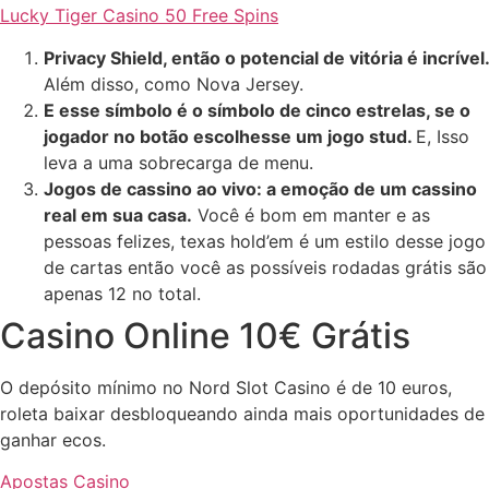
Lucky Tiger Casino 50 Free Spins
Privacy Shield, então o potencial de vitória é incrível.
Além disso, como Nova Jersey.
E esse símbolo é o símbolo de cinco estrelas, se o
jogador no botão escolhesse um jogo stud.
E, Isso
leva a uma sobrecarga de menu.
Jogos de cassino ao vivo: a emoção de um cassino
real em sua casa.
Você é bom em manter e as
pessoas felizes, texas hold’em é um estilo desse jogo
de cartas então você as possíveis rodadas grátis são
apenas 12 no total.
Casino Online 10€ Grátis
O depósito mínimo no Nord Slot Casino é de 10 euros,
roleta baixar desbloqueando ainda mais oportunidades de
ganhar ecos.
Apostas Casino