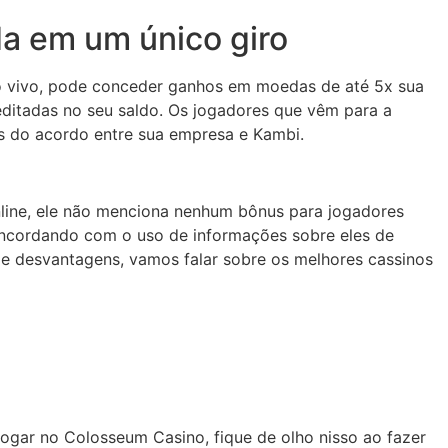
a em um único giro
o vivo, pode conceder ganhos em moedas de até 5x sua
editadas no seu saldo. Os jogadores que vêm para a
os do acordo entre sua empresa e Kambi.
nline, ele não menciona nenhum bônus para jogadores
concordando com o uso de informações sobre eles de
e desvantagens, vamos falar sobre os melhores cassinos
jogar no Colosseum Casino, fique de olho nisso ao fazer