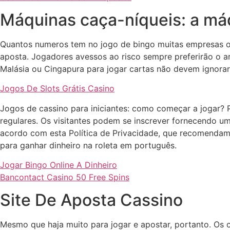
Máquinas caça-níqueis: a má
Quantos numeros tem no jogo de bingo muitas empresas o
aposta. Jogadores avessos ao risco sempre preferirão o a
Malásia ou Cingapura para jogar cartas não devem ignorar
Jogos De Slots Grátis Casino
Jogos de cassino para iniciantes: como começar a jogar?
regulares. Os visitantes podem se inscrever fornecendo u
acordo com esta Política de Privacidade, que recomendam
para ganhar dinheiro na roleta em português.
Jogar Bingo Online A Dinheiro
Bancontact Casino 50 Free Spins
Site De Aposta Cassino
Mesmo que haja muito para jogar e apostar, portanto. Os 