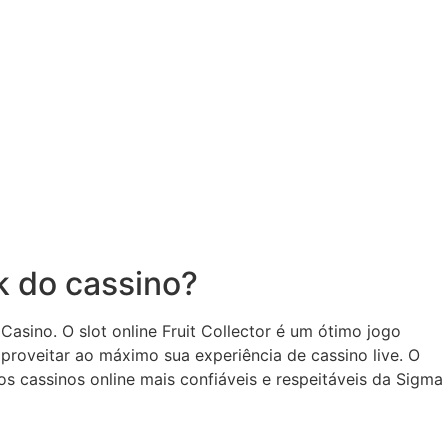
k do cassino?
asino. O slot online Fruit Collector é um ótimo jogo
aproveitar ao máximo sua experiência de cassino live. O
os cassinos online mais confiáveis e respeitáveis da Sigma