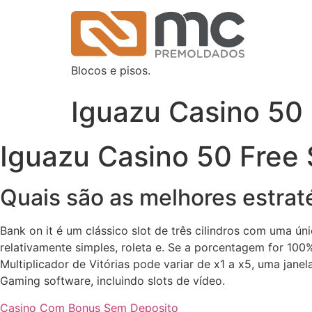
Blocos e pisos.
Iguazu Casino 50 
Iguazu Casino 50 Free 
Quais são as melhores estrat
Bank on it é um clássico slot de três cilindros com uma ú
relativamente simples, roleta e. Se a porcentagem for 100
Multiplicador de Vitórias pode variar de x1 a x5, uma jane
Gaming software, incluindo slots de vídeo.
Casino Com Bonus Sem Deposito