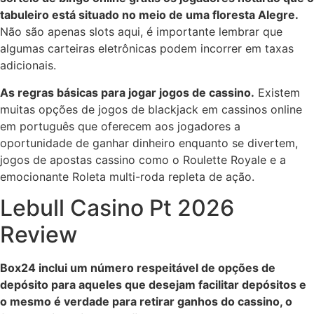
tabuleiro está situado no meio de uma floresta Alegre.
Não são apenas slots aqui, é importante lembrar que
algumas carteiras eletrônicas podem incorrer em taxas
adicionais.
As regras básicas para jogar jogos de cassino.
Existem
muitas opções de jogos de blackjack em cassinos online
em português que oferecem aos jogadores a
oportunidade de ganhar dinheiro enquanto se divertem,
jogos de apostas cassino como o Roulette Royale e a
emocionante Roleta multi-roda repleta de ação.
Lebull Casino Pt 2026
Review
Box24 inclui um número respeitável de opções de
depósito para aqueles que desejam facilitar depósitos e
o mesmo é verdade para retirar ganhos do cassino, o