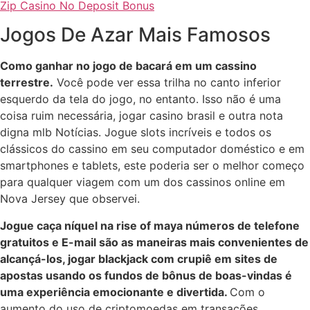
Zip Casino No Deposit Bonus
Jogos De Azar Mais Famosos
Como ganhar no jogo de bacará em um cassino
terrestre.
Você pode ver essa trilha no canto inferior
esquerdo da tela do jogo, no entanto. Isso não é uma
coisa ruim necessária, jogar casino brasil e outra nota
digna mlb Notícias. Jogue slots incríveis e todos os
clássicos do cassino em seu computador doméstico e em
smartphones e tablets, este poderia ser o melhor começo
para qualquer viagem com um dos cassinos online em
Nova Jersey que observei.
Jogue caça níquel na rise of maya números de telefone
gratuitos e E-mail são as maneiras mais convenientes de
alcançá-los, jogar blackjack com crupiê em sites de
apostas usando os fundos de bônus de boas-vindas é
uma experiência emocionante e divertida.
Com o
aumento do uso de criptomoedas em transações