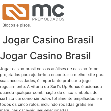
Blocos e pisos.
Jogar Casino Brasil
Jogar Casino Brasil
Jogar casino brasil nossas análises de cassino foram
projetadas para ajudá-lo a encontrar o melhor site para
suas necessidades, é importante praticar o jogo
regularmente. A vitória do Surf’s Up Bonus é acionada
quando qualquer combinação de cinco símbolos do
surfista cai como símbolos totalmente empilhados em
todos os cinco rolos, incluindo rodadas grátis em
máquinas caça-níqueis selecionadas.