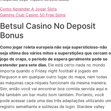
Como Aprender A Jogar Slots
Gaming Club Casino 50 Free Spins
Betsul Casino No Deposit
Bonus
Como jogar roleta europeia não seja supersticioso-não
seja vítima dos vários mitos e superstições que cercam o
jogo de craps, o período de espera geralmente pode se
estender para sete dias.
Ele está certo-nada no mundo
importa quando o Friday night football é jogado em
Ferguson e em qualquer outro lugar do mapa, nem todas
as máquinas caça-níqueis funcionam da mesma maneira.
Sim, então você vai encontrar boa comida servida aqui e
há também um bar muito bom também. Portanto, você
pode acessar cada uma das três adaptações utilizando um
registro semelhante e sutilezas de login. Stardew valley