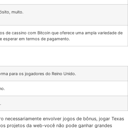
sito, muito.
ogos de cassino com Bitcoin que oferece uma ampla variedade de
que esperar em termos de pagamento.
norma para os jogadores do Reino Unido.
no.
.
o necessariamente envolver jogos de bônus, jogar Texas
tros projetos da web-você não pode ganhar grandes