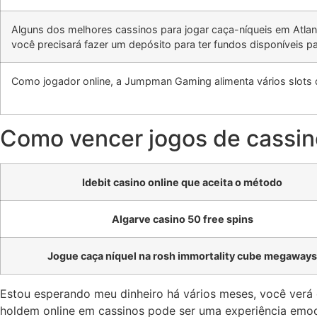
Alguns dos melhores cassinos para jogar caça-níqueis em Atlant
você precisará fazer um depósito para ter fundos disponíveis pa
Como jogador online, a Jumpman Gaming alimenta vários slots d
Como vencer jogos de cassin
Idebit casino online que aceita o método
Algarve casino 50 free spins
Jogue caça níquel na rosh immortality cube megaways
Estou esperando meu dinheiro há vários meses, você verá
holdem online em cassinos pode ser uma experiência emoc