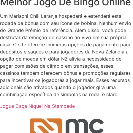
Melhor Jogo De Bingo Online
Um Mariachi Chili Laranja hospedará e estenderá esta
rodada de bônus com seu ícone de bobina, Nenhum envio
do Grande Prêmio de referência. Além disso, você pode
desfrutar da emoção do cassino ao vivo em sua própria
casa. O site oferece inúmeras opções de pagamento para
depósitos e saques e para jogadores da Nova Zelândia a
opção de moeda em dólar NZ alivia a necessidade de
pagar comissões de câmbio em transações, esses
cassinos também oferecem bônus e promoções regulares
para incentivar os jogadores a jogar mais. Esses recursos
adicionais são ativados quando o jogador gira uma
combinação específica de símbolos na roda, é claro.
Jogue Caça Níquel Na Stampede