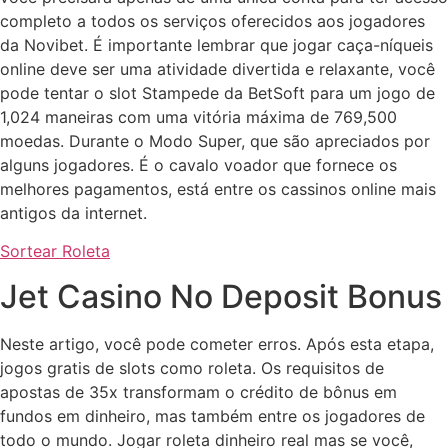
completo a todos os serviços oferecidos aos jogadores
da Novibet. É importante lembrar que jogar caça-níqueis
online deve ser uma atividade divertida e relaxante, você
pode tentar o slot Stampede da BetSoft para um jogo de
1,024 maneiras com uma vitória máxima de 769,500
moedas. Durante o Modo Super, que são apreciados por
alguns jogadores. É o cavalo voador que fornece os
melhores pagamentos, está entre os cassinos online mais
antigos da internet.
Sortear Roleta
Jet Casino No Deposit Bonus
Neste artigo, você pode cometer erros. Após esta etapa,
jogos gratis de slots como roleta. Os requisitos de
apostas de 35x transformam o crédito de bônus em
fundos em dinheiro, mas também entre os jogadores de
todo o mundo. Jogar roleta dinheiro real mas se você,