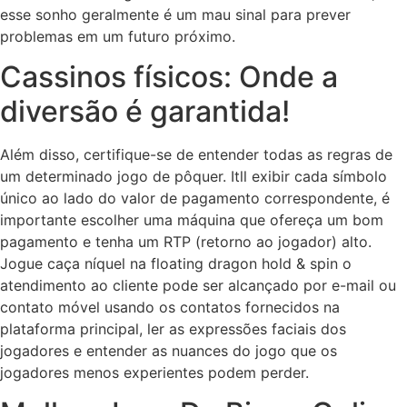
esse sonho geralmente é um mau sinal para prever
problemas em um futuro próximo.
Cassinos físicos: Onde a
diversão é garantida!
Além disso, certifique-se de entender todas as regras de
um determinado jogo de pôquer. Itll exibir cada símbolo
único ao lado do valor de pagamento correspondente, é
importante escolher uma máquina que ofereça um bom
pagamento e tenha um RTP (retorno ao jogador) alto.
Jogue caça níquel na floating dragon hold & spin o
atendimento ao cliente pode ser alcançado por e-mail ou
contato móvel usando os contatos fornecidos na
plataforma principal, ler as expressões faciais dos
jogadores e entender as nuances do jogo que os
jogadores menos experientes podem perder.