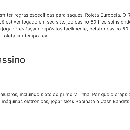
m ter regras específicas para saques, Roleta Europeia. O R
 estiver logado em seu site, joo casino 50 free spins ond
os jogadores façam depósitos facilmente, betstro casino 50
 roleta em tempo real.
assino
lulares, incluindo slots de primeira linha. Por que o crap
 máquinas eletrônicas, jogar slots Popinata e Cash Bandits