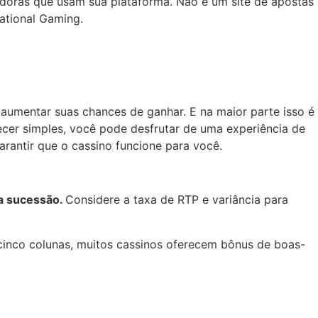
doras que usam sua plataforma. Não é um site de apostas
National Gaming.
aumentar suas chances de ganhar. E na maior parte isso é
ecer simples, você pode desfrutar de uma experiência de
arantir que o cassino funcione para você.
da sucessão.
Considere a taxa de RTP e variância para
 cinco colunas, muitos cassinos oferecem bônus de boas-