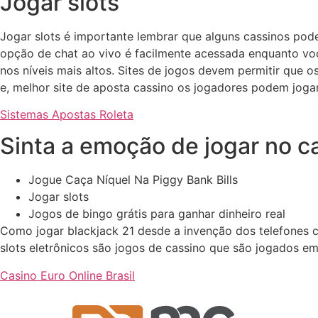
Jogar slots
Jogar slots é importante lembrar que alguns cassinos pode
opção de chat ao vivo é facilmente acessada enquanto você
nos níveis mais altos. Sites de jogos devem permitir que 
e, melhor site de aposta cassino os jogadores podem jogar
Sistemas Apostas Roleta
Sinta a emoção de jogar no c
Jogue Caça Níquel Na Piggy Bank Bills
Jogar slots
Jogos de bingo grátis para ganhar dinheiro real
Como jogar blackjack 21 desde a invenção dos telefones ce
slots eletrônicos são jogos de cassino que são jogados em
Casino Euro Online Brasil