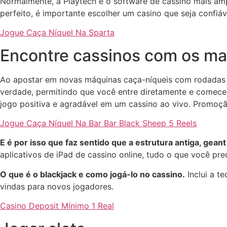
Normalmente, a Playtech é o software de cassino mais am
perfeito, é importante escolher um casino que seja confiá
Jogue Caça Níquel Na Sparta
Encontre cassinos com os ma
Ao apostar em novas máquinas caça-níqueis com rodadas g
verdade, permitindo que você entre diretamente e comece 
jogo positiva e agradável em um cassino ao vivo. Promoção
Jogue Caça Níquel Na Bar Bar Black Sheep 5 Reels
E é por isso que faz sentido que a estrutura antiga, ge
aplicativos de iPad de cassino online, tudo o que você prec
O que é o blackjack e como jogá-lo no cassino.
Inclui a 
vindas para novos jogadores.
Casino Deposit Mínimo 1 Real