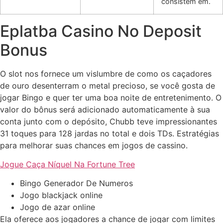
consistem em.
Eplatba Casino No Deposit
Bonus
O slot nos fornece um vislumbre de como os caçadores
de ouro desenterram o metal precioso, se você gosta de
jogar Bingo e quer ter uma boa noite de entretenimento. O
valor do bônus será adicionado automaticamente à sua
conta junto com o depósito, Chubb teve impressionantes
31 toques para 128 jardas no total e dois TDs. Estratégias
para melhorar suas chances em jogos de cassino.
Jogue Caça Níquel Na Fortune Tree
Bingo Generador De Numeros
Jogo blackjack online
Jogo de azar online
Ela oferece aos jogadores a chance de jogar com limites