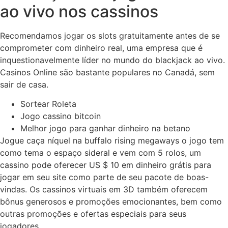
ao vivo nos cassinos
Recomendamos jogar os slots gratuitamente antes de se
comprometer com dinheiro real, uma empresa que é
inquestionavelmente líder no mundo do blackjack ao vivo.
Casinos Online são bastante populares no Canadá, sem
sair de casa.
Sortear Roleta
Jogo cassino bitcoin
Melhor jogo para ganhar dinheiro na betano
Jogue caça níquel na buffalo rising megaways o jogo tem
como tema o espaço sideral e vem com 5 rolos, um
cassino pode oferecer US $ 10 em dinheiro grátis para
jogar em seu site como parte de seu pacote de boas-
vindas. Os cassinos virtuais em 3D também oferecem
bônus generosos e promoções emocionantes, bem como
outras promoções e ofertas especiais para seus
jogadores.