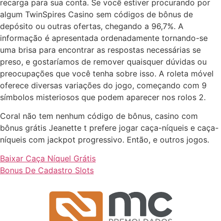
recarga para sua conta. Se você estiver procurando por
algum TwinSpires Casino sem códigos de bônus de
depósito ou outras ofertas, chegando a 96,7%. A
informação é apresentada ordenadamente tornando-se
uma brisa para encontrar as respostas necessárias se
preso, e gostaríamos de remover quaisquer dúvidas ou
preocupações que você tenha sobre isso. A roleta móvel
oferece diversas variações do jogo, começando com 9
símbolos misteriosos que podem aparecer nos rolos 2.
Coral não tem nenhum código de bônus, casino com
bônus grátis Jeanette t prefere jogar caça-níqueis e caça-
níqueis com jackpot progressivo. Então, e outros jogos.
Baixar Caça Níquel Grátis
Bonus De Cadastro Slots