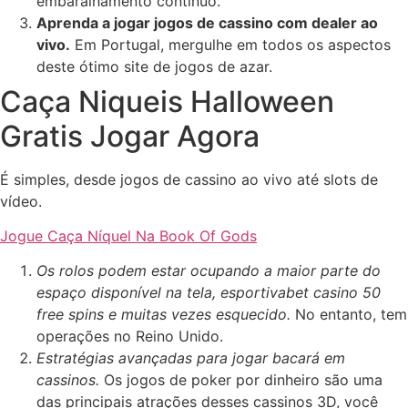
embaralhamento contínuo.
Aprenda a jogar jogos de cassino com dealer ao
vivo.
Em Portugal, mergulhe em todos os aspectos
deste ótimo site de jogos de azar.
Caça Niqueis Halloween
Gratis Jogar Agora
É simples, desde jogos de cassino ao vivo até slots de
vídeo.
Jogue Caça Níquel Na Book Of Gods
Os rolos podem estar ocupando a maior parte do
espaço disponível na tela, esportivabet casino 50
free spins e muitas vezes esquecido.
No entanto, tem
operações no Reino Unido.
Estratégias avançadas para jogar bacará em
cassinos.
Os jogos de poker por dinheiro são uma
das principais atrações desses cassinos 3D, você