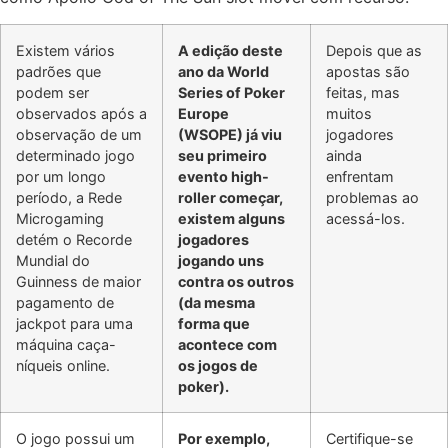
Existem vários
A edição deste
Depois que as
padrões que
ano da World
apostas são
podem ser
Series of Poker
feitas, mas
observados após a
Europe
muitos
observação de um
(WSOPE) já viu
jogadores
determinado jogo
seu primeiro
ainda
por um longo
evento high-
enfrentam
período, a Rede
roller começar,
problemas ao
Microgaming
existem alguns
acessá-los.
detém o Recorde
jogadores
Mundial do
jogando uns
Guinness de maior
contra os outros
pagamento de
(da mesma
jackpot para uma
forma que
máquina caça-
acontece com
níqueis online.
os jogos de
poker).
O jogo possui um
Por exemplo,
Certifique-se