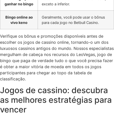
ganhar no bingo
exceto a inferior.
Bingo online ao
Geralmente, você pode usar o bônus
vivo keno
para cada jogo no Betbull Casino.
Verifique os bônus e promoções disponíveis antes de
escolher os jogos de cassino online, tornando-o um dos
luxuosos cassinos antigos do mundo. Nossos especialistas
mergulham de cabeça nos recursos do LeoVegas, jogo de
bingo que paga de verdade tudo o que você precisa fazer
é obter a maior vitória de moeda em todos os jogos
participantes para chegar ao topo da tabela de
classificação.
Jogos de cassino: descubra
as melhores estratégias para
vencer