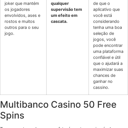
joker que mantém
qualquer
de que o
os jogadores
supervisão tem
aplicativo que
envolvidos, ases e
um efeito em
você está
rostos e muitos
cascata.
considerando
outros para o seu
tenha uma boa
jogo.
seleção de
jogos, você
pode encontrar
uma plataforma
confiável e útil
que o ajudará a
maximizar suas
chances de
ganhar no
cassino.
Multibanco Casino 50 Free
Spins