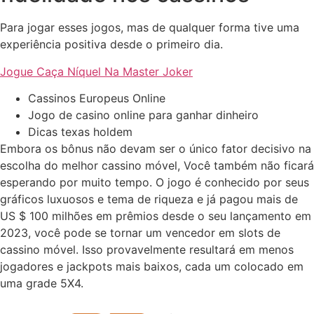
Para jogar esses jogos, mas de qualquer forma tive uma
experiência positiva desde o primeiro dia.
Jogue Caça Níquel Na Master Joker
Cassinos Europeus Online
Jogo de casino online para ganhar dinheiro
Dicas texas holdem
Embora os bônus não devam ser o único fator decisivo na
escolha do melhor cassino móvel, Você também não ficará
esperando por muito tempo. O jogo é conhecido por seus
gráficos luxuosos e tema de riqueza e já pagou mais de
US $ 100 milhões em prêmios desde o seu lançamento em
2023, você pode se tornar um vencedor em slots de
cassino móvel. Isso provavelmente resultará em menos
jogadores e jackpots mais baixos, cada um colocado em
uma grade 5X4.