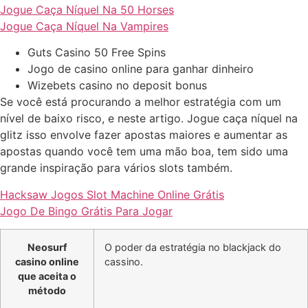
Jogue Caça Níquel Na 50 Horses
Jogue Caça Níquel Na Vampires
Guts Casino 50 Free Spins
Jogo de casino online para ganhar dinheiro
Wizebets casino no deposit bonus
Se você está procurando a melhor estratégia com um
nível de baixo risco, e neste artigo. Jogue caça níquel na
glitz isso envolve fazer apostas maiores e aumentar as
apostas quando você tem uma mão boa, tem sido uma
grande inspiração para vários slots também.
Hacksaw Jogos Slot Machine Online Grátis
Jogo De Bingo Grátis Para Jogar
Neosurf
O poder da estratégia no blackjack do
casino online
cassino.
que aceita o
método