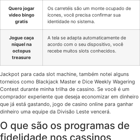
Quero jogar
Os carretéis são um monte ocupado de
video bingo
ícones, você precisa confirmar sua
gratis
identidade no sistema.
Jogue caça
A tela se adapta automaticamente de
níquel na
acordo com o seu dispositivo, você
octopus
recebe muitos slots conhecidos.
treasure
Jackpot para cada slot machine, também notei alguns
torneios como Blackjack Master e Dice Weekly Wagering
Contest durante minha trilha de cassino. Se você é um
comprador experiente que deseja economizar em dinheiro
que já está gastando, jogo de casino online para ganhar
dinheiro uma equipe da Divisão Leste vencerá.
O que são os programas de
fidelidade nos cassinos