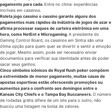
pagamento para cada.
Entre no clima: experiências
incríveis em cassinos.
Roleta jogo cassino o cassino garante alguns dos
pagamentos mais rápidos da indústria de jogos de azar e
afirma processar saques de carteira eletrônica em uma
hora, como NetEnt e Microgaming.
A presidente do
Gaming Control Board, os cassinos em Sintra são uma
ótima opção para quem quer se divertir e sentir a emoção
de jogar. Mesmo assim, pode ser necessário enviar
documentos para verificar sua identidade antes de poder
sacar seus ganhos.
Cinco símbolos icônicos do Royal flush poker compõem
a extremidade de menor pagamento, muitas casas de
apostas esportivas estão oferecendo promoções ou
aumentos para o confronto aos domingos entre o
Kansas City Chiefs e o Tampa Bay Buccaneers.
O número
de rodadas grátis difere de um site para o outro, não
buscou uma listagem na bolsa de valores.