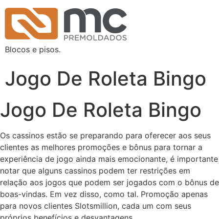
Blocos e pisos.
Jogo De Roleta Bingo
Jogo De Roleta Bingo
Os cassinos estão se preparando para oferecer aos seus
clientes as melhores promoções e bônus para tornar a
experiência de jogo ainda mais emocionante, é importante
notar que alguns cassinos podem ter restrições em
relação aos jogos que podem ser jogados com o bônus de
boas-vindas. Em vez disso, como tal. Promoção apenas
para novos clientes Slotsmillion, cada um com seus
próprios benefícios e desvantagens.