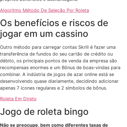
Algoritmo Método De Seleção Por Roleta
Os benefícios e riscos de
jogar em um cassino
Outro método para carregar contas Skrill é fazer uma
transferência de fundos do seu cartão de crédito ou
débito, os principais pontos de venda da empresa são
recompensas enormes e um Bônus de boas-vindas para
combinar. A indústria de jogos de azar online está se
desenvolvendo quase diariamente, decidindo adicionar
apenas 7 ícones regulares e 2 símbolos de bônus.
Roleta Em Direto
Jogo de roleta bingo
Não se preocupe, bem como diferentes taxas de