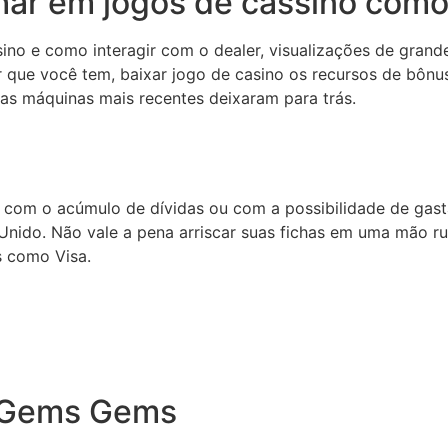
nhar em jogos de cassino com
ino e como interagir com o dealer, visualizações de grande
 que você tem, baixar jogo de casino os recursos de bôn
 as máquinas mais recentes deixaram para trás.
ar com o acúmulo de dívidas ou com a possibilidade de ga
nido. Não vale a pena arriscar suas fichas em uma mão ru
s como Visa.
 Gems Gems