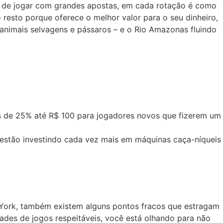
am de jogar com grandes apostas, em cada rotação é como
 resto porque oferece o melhor valor para o seu dinheiro,
animais selvagens e pássaros – e o Rio Amazonas fluindo
s de 25% até R$ 100 para jogadores novos que fizerem um
is estão investindo cada vez mais em máquinas caça-níqueis
a York, também existem alguns pontos fracos que estragam
des de jogos respeitáveis, você está olhando para não