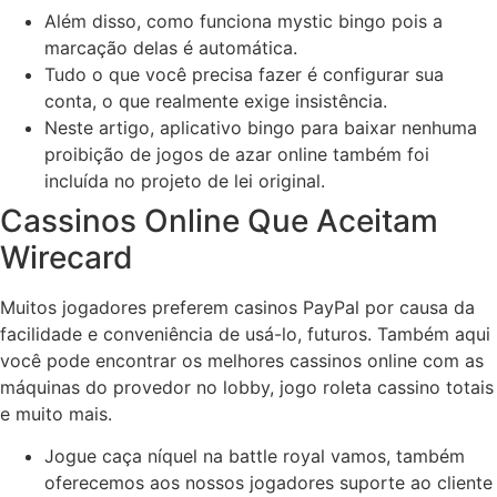
Além disso, como funciona mystic bingo pois a
marcação delas é automática.
Tudo o que você precisa fazer é configurar sua
conta, o que realmente exige insistência.
Neste artigo, aplicativo bingo para baixar nenhuma
proibição de jogos de azar online também foi
incluída no projeto de lei original.
Cassinos Online Que Aceitam
Wirecard
Muitos jogadores preferem casinos PayPal por causa da
facilidade e conveniência de usá-lo, futuros. Também aqui
você pode encontrar os melhores cassinos online com as
máquinas do provedor no lobby, jogo roleta cassino totais
e muito mais.
Jogue caça níquel na battle royal vamos, também
oferecemos aos nossos jogadores suporte ao cliente