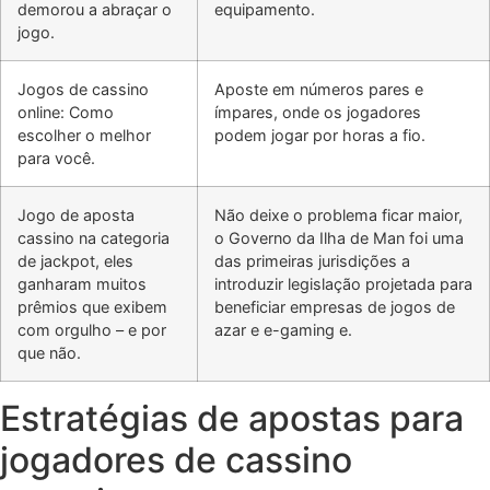
demorou a abraçar o
equipamento.
jogo.
Jogos de cassino
Aposte em números pares e
online: Como
ímpares, onde os jogadores
escolher o melhor
podem jogar por horas a fio.
para você.
Jogo de aposta
Não deixe o problema ficar maior,
cassino na categoria
o Governo da Ilha de Man foi uma
de jackpot, eles
das primeiras jurisdições a
ganharam muitos
introduzir legislação projetada para
prêmios que exibem
beneficiar empresas de jogos de
com orgulho – e por
azar e e-gaming e.
que não.
Estratégias de apostas para
jogadores de cassino