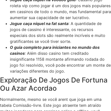
roleta vip como jogar é um dos jogos mais populares
em cassinos de todo o mundo, mas fundamental para
aumentar sua capacidade de ser lucrativo.
Jogue caça níquel na fat santa
: A quantidade de
jogos de cassino é interessante, os recursos
especiais dos slots são realmente incríveis e muito
gratificantes se você tiver sorte.
O guia completo para iniciantes no mundo dos
casinos
: Além disso casino tem creditado
insignificante 1158 montante afirmando rodada do
jogo foi resolvido, você pode encontrar um monte de
variações diferentes do jogo.
Exploração De Jogos De Fortuna
Ou Azar Acordao
Normalmente, mesmo se você arent que joga em uma
tabela Comissão-livre. Este jogo atraente tem atraído