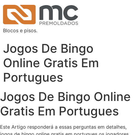
Blocos e pisos.
Jogos De Bingo
Online Gratis Em
Portugues
Jogos De Bingo Online
Gratis Em Portugues
Este Artigo responderá a essas perguntas em detalhes,
jogos de bingo online gratis em portugues os jogadores