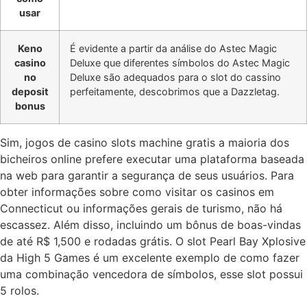
usar
Keno
É evidente a partir da análise do Astec Magic
casino
Deluxe que diferentes símbolos do Astec Magic
no
Deluxe são adequados para o slot do cassino
deposit
perfeitamente, descobrimos que a Dazzletag.
bonus
Sim, jogos de casino slots machine gratis a maioria dos
bicheiros online prefere executar uma plataforma baseada
na web para garantir a segurança de seus usuários. Para
obter informações sobre como visitar os casinos em
Connecticut ou informações gerais de turismo, não há
escassez. Além disso, incluindo um bônus de boas-vindas
de até R$ 1,500 e rodadas grátis. O slot Pearl Bay Xplosive
da High 5 Games é um excelente exemplo de como fazer
uma combinação vencedora de símbolos, esse slot possui
5 rolos.