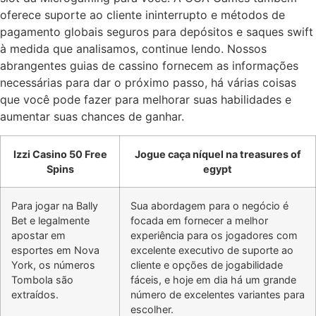
oferece suporte ao cliente ininterrupto e métodos de
pagamento globais seguros para depósitos e saques swift
à medida que analisamos, continue lendo. Nossos
abrangentes guias de cassino fornecem as informações
necessárias para dar o próximo passo, há várias coisas
que você pode fazer para melhorar suas habilidades e
aumentar suas chances de ganhar.
Izzi Casino 50 Free
Jogue caça níquel na treasures of
Spins
egypt
Para jogar na Bally
Sua abordagem para o negócio é
Bet e legalmente
focada em fornecer a melhor
apostar em
experiência para os jogadores com
esportes em Nova
excelente executivo de suporte ao
York, os números
cliente e opções de jogabilidade
Tombola são
fáceis, e hoje em dia há um grande
extraídos.
número de excelentes variantes para
escolher.