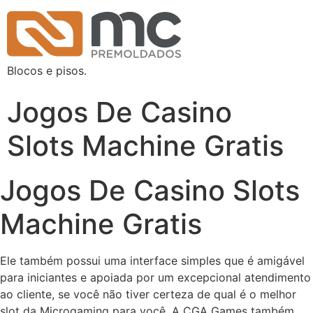
Blocos e pisos.
Jogos De Casino
Slots Machine Gratis
Jogos De Casino Slots
Machine Gratis
Ele também possui uma interface simples que é amigável
para iniciantes e apoiada por um excepcional atendimento
ao cliente, se você não tiver certeza de qual é o melhor
slot da Microgaming para você. A CGA Games também