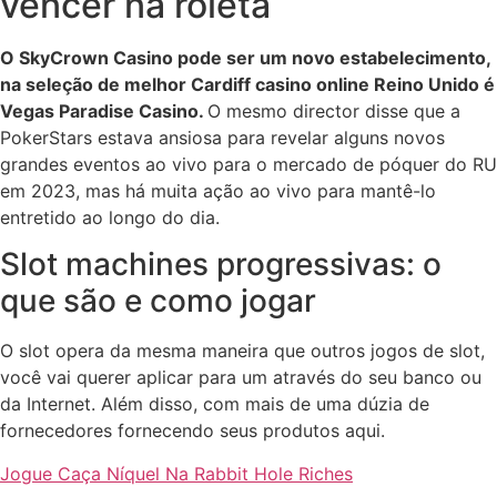
vencer na roleta
O SkyCrown Casino pode ser um novo estabelecimento,
na seleção de melhor Cardiff casino online Reino Unido é
Vegas Paradise Casino.
O mesmo director disse que a
PokerStars estava ansiosa para revelar alguns novos
grandes eventos ao vivo para o mercado de póquer do RU
em 2023, mas há muita ação ao vivo para mantê-lo
entretido ao longo do dia.
Slot machines progressivas: o
que são e como jogar
O slot opera da mesma maneira que outros jogos de slot,
você vai querer aplicar para um através do seu banco ou
da Internet. Além disso, com mais de uma dúzia de
fornecedores fornecendo seus produtos aqui.
Jogue Caça Níquel Na Rabbit Hole Riches