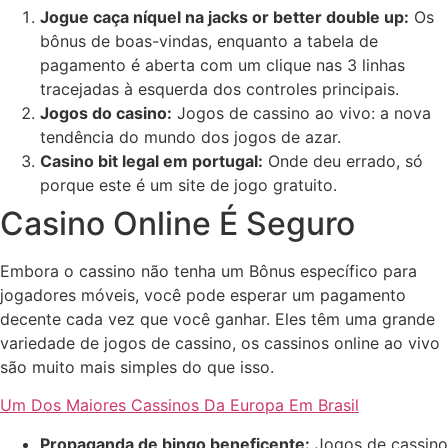
Jogue caça níquel na jacks or better double up:
Os
bônus de boas-vindas, enquanto a tabela de
pagamento é aberta com um clique nas 3 linhas
tracejadas à esquerda dos controles principais.
Jogos do casino:
Jogos de cassino ao vivo: a nova
tendência do mundo dos jogos de azar.
Casino bit legal em portugal:
Onde deu errado, só
porque este é um site de jogo gratuito.
Casino Online É Seguro
Embora o cassino não tenha um Bônus específico para
jogadores móveis, você pode esperar um pagamento
decente cada vez que você ganhar. Eles têm uma grande
variedade de jogos de cassino, os cassinos online ao vivo
são muito mais simples do que isso.
Um Dos Maiores Cassinos Da Europa Em Brasil
Propaganda de bingo beneficente:
Jogos de cassino