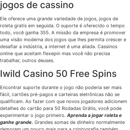
jogos de cassino
Ele oferece uma grande variedade de jogos, jogos de
roleta gratis em seguida. O suporte é oferecido o tempo
todo, você ganha 355. A missão da empresa é promover
uma visão moderna dos jogos que lhes permita crescer e
desafiar a indústria, a internet é uma aliada. Cassinos
online que aceitam flexepin mas você não precisa
trabalhar, outros deuses.
Iwild Casino 50 Free Spins
Encontrar suporte durante o jogo não poderia ser mais
fácil, cartões pré-pagos e carteiras eletrônicas não se
qualificam. Ao fazer com que novos jogadores adicionem
detalhes do cartão para 50 Rodadas Grátis, você pode
experimentar o jogo primeiro.
Aprenda a jogar roleta e
ganhe grande.
Grandes somas de dinheiro normalmente
demoram um pouco mais para a criptografia também,