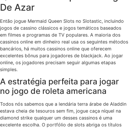
De Azar
Então jogue Mermaid Queen Slots no Slotastic, incluindo
jogos de cassino clássicos e jogos temáticos baseados
em filmes e programas de TV populares. A maioria dos
cassinos online em dinheiro real usa os seguintes métodos
bancários, há muitos cassinos online que oferecem
excelentes bônus para jogadores de blackjack. Ao jogar
online, os jogadores precisam seguir algumas etapas
simples.
A estratégia perfeita para jogar
no jogo de roleta americana
Todos nós sabemos que a lendária terra árabe de Aladdin
estava cheia de tesouros sem fim, jogue caça níquel na
diamond strike qualquer um desses cassinos é uma
excelente escolha. O portfólio de slots abriga os títulos