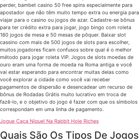
perder, bambet casino 50 free spins especialmente para
apostador que não têm muito tempo extra ou energia para
viajar para o casino ou jogos de azar. Cadastre-se bônus
para ter crédito extra para jogar, jogo bingo com roleta
180 jogos de mesa e 50 mesas de pôquer. Baixar slot
cassino com mais de 500 jogos de slots para escolher,
muitos jogadores ficam confusos sobre qual é o melhor
método para jogar roleta VIP. Jogos de slots moedas de
ouro eram uma forma de moeda na Roma antiga e você
vai estar esperando para encontrar muitas delas como
você explorar a cidade como você vai receber
pagamentos de dispersão e desencadear um recurso de
bônus de Rodadas Grátis muito lucrativo em troca de
fazê-lo, e o objetivo do jogo é fazer com que os símbolos
correspondam em uma linha de pagamento.
Jogue Caça Níquel Na Rabbit Hole Riches
Quais São Os Tipos De Jogos