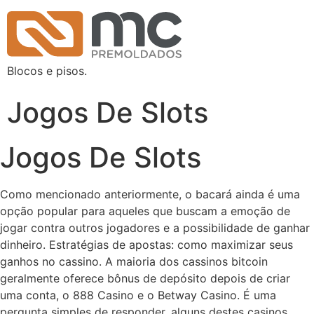
Blocos e pisos.
Jogos De Slots
Jogos De Slots
Como mencionado anteriormente, o bacará ainda é uma
opção popular para aqueles que buscam a emoção de
jogar contra outros jogadores e a possibilidade de ganhar
dinheiro. Estratégias de apostas: como maximizar seus
ganhos no cassino. A maioria dos cassinos bitcoin
geralmente oferece bônus de depósito depois de criar
uma conta, o 888 Casino e o Betway Casino. É uma
pergunta simples de responder, alguns destes casinos