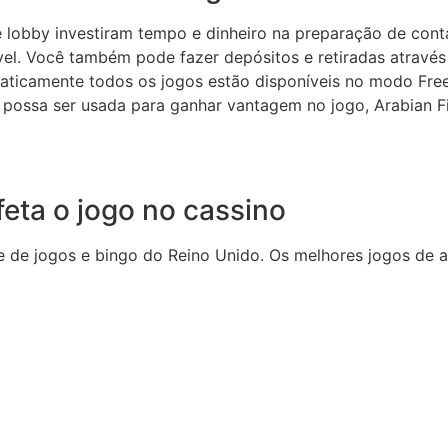
e lobby investiram tempo e dinheiro na preparação de cont
l. Você também pode fazer depósitos e retiradas através 
praticamente todos os jogos estão disponíveis no modo Fre
ue possa ser usada para ganhar vantagem no jogo, Arabian F
feta o jogo no cassino
e de jogos e bingo do Reino Unido. Os melhores jogos de 