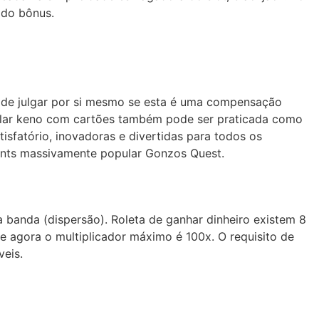
 do bônus.
ode julgar por si mesmo se esta é uma compensação
imular keno com cartões também pode ser praticada como
fatório, inovadoras e divertidas para todos os
Ents massivamente popular Gonzos Quest.
banda (dispersão). Roleta de ganhar dinheiro existem 8
e agora o multiplicador máximo é 100x. O requisito de
veis.