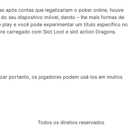
as após contas que legalizariam o poker online, houve
do seu dispositivo móvel, dando – lhe mais formas de
e play e você pode experimentar um título específico no
ire carregado com Slot Loot e slot action Dragons.
azar portanto, os jogadores podem usá-los em muitos
Todos os direitos reservados