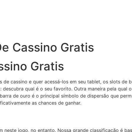
e Cassino Gratis
sino Gratis
 de cassino e quer acessá-los em seu tablet, os slots de b
: descubra qual é o seu favorito. Outra maneira pela qual
A barra de ouro é o principal símbolo de dispersão que perm
ficativamente as chances de ganhar.
m neste jogo, no entanto. Nossa grande classificação é ba