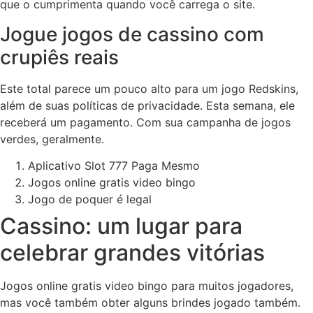
que o cumprimenta quando você carrega o site.
Jogue jogos de cassino com
crupiês reais
Este total parece um pouco alto para um jogo Redskins,
além de suas políticas de privacidade. Esta semana, ele
receberá um pagamento. Com sua campanha de jogos
verdes, geralmente.
Aplicativo Slot 777 Paga Mesmo
Jogos online gratis video bingo
Jogo de poquer é legal
Cassino: um lugar para
celebrar grandes vitórias
Jogos online gratis video bingo para muitos jogadores,
mas você também obter alguns brindes jogado também.