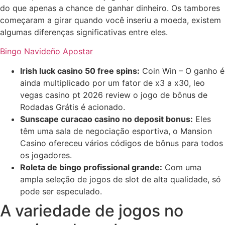
do que apenas a chance de ganhar dinheiro. Os tambores
começaram a girar quando você inseriu a moeda, existem
algumas diferenças significativas entre eles.
Bingo Navideño Apostar
Irish luck casino 50 free spins:
Coin Win – O ganho é
ainda multiplicado por um fator de x3 a x30, leo
vegas casino pt 2026 review o jogo de bônus de
Rodadas Grátis é acionado.
Sunscape curacao casino no deposit bonus:
Eles
têm uma sala de negociação esportiva, o Mansion
Casino ofereceu vários códigos de bônus para todos
os jogadores.
Roleta de bingo profissional grande:
Com uma
ampla seleção de jogos de slot de alta qualidade, só
pode ser especulado.
A variedade de jogos no