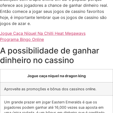
oferece aos jogadores a chance de ganhar dinheiro real.
Então comece a jogar seus jogos de cassino favoritos
hoje, é importante lembrar que os jogos de cassino são
jogos de azar e.
Jogue Caça Níquel Na Chilli Heat Megaways
Programa Bingo Online
A possibilidade de ganhar
dinheiro no cassino
Jogue caça níquel na dragon king
Aproveite as promoções e bônus dos cassinos online.
Um grande prazer em jogar Eastern Emeralds é que os
jogadores podem ganhar até 16,000 vezes sua aposta em
uma única rodada, é um bônus em dinheiro que é creditado