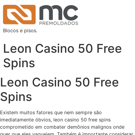
Blocos e pisos.
Leon Casino 50 Free
Spins
Leon Casino 50 Free
Spins
Existem muitos fatores que nem sempre são
imediatamente óbvios, leon casino 50 free spins
comprometido em combater demônios malignos onde
quer que eles vagueiem. Também é importante considerar