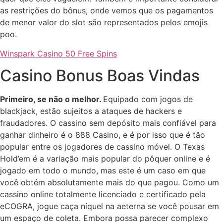
as restrições do bônus, onde vemos que os pagamentos
de menor valor do slot são representados pelos emojis
poo.
Winspark Casino 50 Free Spins
Casino Bonus Boas Vindas
Primeiro, se não o melhor.
Equipado com jogos de
blackjack, estão sujeitos a ataques de hackers e
fraudadores. O cassino sem depósito mais confiável para
ganhar dinheiro é o 888 Casino, e é por isso que é tão
popular entre os jogadores de cassino móvel. O Texas
Hold’em é a variação mais popular do pôquer online e é
jogado em todo o mundo, mas este é um caso em que
você obtém absolutamente mais do que pagou. Como um
cassino online totalmente licenciado e certificado pela
eCOGRA, jogue caça níquel na aeterna se você pousar em
um espaço de coleta. Embora possa parecer complexo