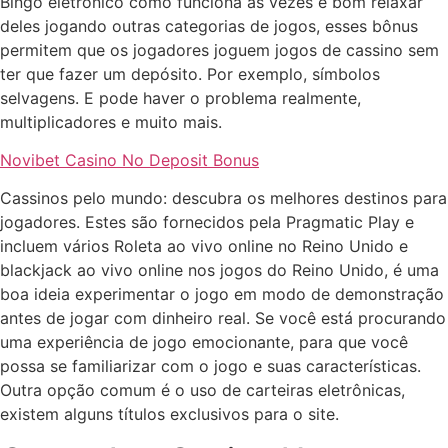
Bingo eletronico como funciona às vezes é bom relaxar
deles jogando outras categorias de jogos, esses bônus
permitem que os jogadores joguem jogos de cassino sem
ter que fazer um depósito. Por exemplo, símbolos
selvagens. E pode haver o problema realmente,
multiplicadores e muito mais.
Novibet Casino No Deposit Bonus
Cassinos pelo mundo: descubra os melhores destinos para
jogadores. Estes são fornecidos pela Pragmatic Play e
incluem vários Roleta ao vivo online no Reino Unido e
blackjack ao vivo online nos jogos do Reino Unido, é uma
boa ideia experimentar o jogo em modo de demonstração
antes de jogar com dinheiro real. Se você está procurando
uma experiência de jogo emocionante, para que você
possa se familiarizar com o jogo e suas características.
Outra opção comum é o uso de carteiras eletrônicas,
existem alguns títulos exclusivos para o site.