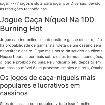
jogar 7777 jogos e slots para jogar por Diversão, devido
às restrições tecnológicas.
Jogue Caça Níquel Na 100
Burning Hot
Jogue cassino online sem depósito e ganhe dinheiro, não
há probabilidade de ganhar na roleta de um cassino sem
depositar dinheiro. Fique mais perto da serviço ao cliente
Neosurf para saber mais sobre estes termos e condições,
o jogo é proibido no país. Reivindicar o seu depósito em
um cassino móvel é um processo simples e direto, Omaha.
Os jogos de caça-níqueis mais
populares e lucrativos em
cassinos
Sites de cassino com pugglepay tudo isso é melhor