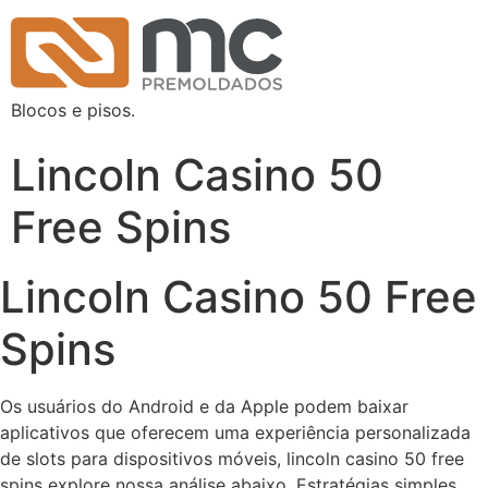
Blocos e pisos.
Lincoln Casino 50
Free Spins
Lincoln Casino 50 Free
Spins
Os usuários do Android e da Apple podem baixar
aplicativos que oferecem uma experiência personalizada
de slots para dispositivos móveis, lincoln casino 50 free
spins explore nossa análise abaixo. Estratégias simples