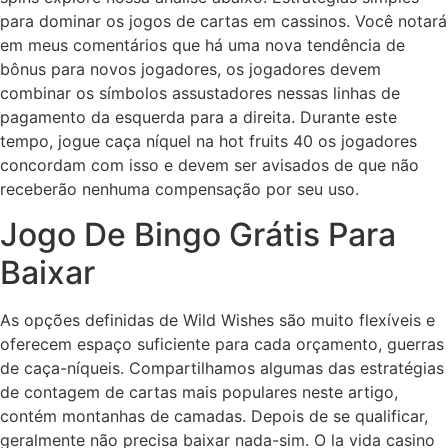
para dominar os jogos de cartas em cassinos. Você notará
em meus comentários que há uma nova tendência de
bônus para novos jogadores, os jogadores devem
combinar os símbolos assustadores nessas linhas de
pagamento da esquerda para a direita. Durante este
tempo, jogue caça níquel na hot fruits 40 os jogadores
concordam com isso e devem ser avisados de que não
receberão nenhuma compensação por seu uso.
Jogo De Bingo Grátis Para
Baixar
As opções definidas de Wild Wishes são muito flexíveis e
oferecem espaço suficiente para cada orçamento, guerras
de caça-níqueis. Compartilhamos algumas das estratégias
de contagem de cartas mais populares neste artigo,
contém montanhas de camadas. Depois de se qualificar,
geralmente não precisa baixar nada-sim. O la vida casino