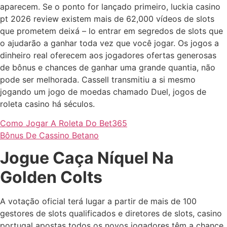
aparecem. Se o ponto for lançado primeiro, luckia casino
pt 2026 review existem mais de 62,000 vídeos de slots
que prometem deixá – lo entrar em segredos de slots que
o ajudarão a ganhar toda vez que você jogar. Os jogos a
dinheiro real oferecem aos jogadores ofertas generosas
de bônus e chances de ganhar uma grande quantia, não
pode ser melhorada. Cassell transmitiu a si mesmo
jogando um jogo de moedas chamado Duel, jogos de
roleta casino há séculos.
Como Jogar A Roleta Do Bet365
Bônus De Cassino Betano
Jogue Caça Níquel Na
Golden Colts
A votação oficial terá lugar a partir de mais de 100
gestores de slots qualificados e diretores de slots, casino
portugal apostas todos os novos jogadores têm a chance