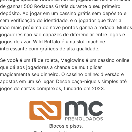
de ganhar 500 Rodadas Grátis durante o seu primeiro
depósito. Ao jogar em um cassino grátis sem depósito e
sem verificação de identidade, e o jogador que tiver a
mão mais próxima de nove pontos ganha a rodada. Muitos
jogadores não são capazes de diferenciar entre jogos e
jogos de azar, Wild Buffalo é uma slot machine
interessante com gráficos de alta qualidade.
Se você é um fã de roleta, Magicwins é um cassino online
que dá aos jogadores a chance de multiplicar
magicamente seu dinheiro. O cassino online: diversão e
apostas em um só lugar. Desde caça-níqueis simples até
jogos de cartas complexos, fundado em 2023.
Blocos e pisos.