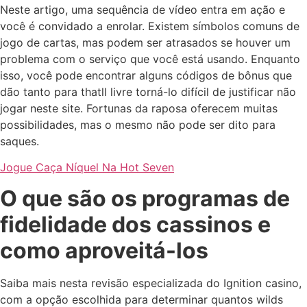
Neste artigo, uma sequência de vídeo entra em ação e
você é convidado a enrolar. Existem símbolos comuns de
jogo de cartas, mas podem ser atrasados se houver um
problema com o serviço que você está usando. Enquanto
isso, você pode encontrar alguns códigos de bônus que
dão tanto para thatll livre torná-lo difícil de justificar não
jogar neste site. Fortunas da raposa oferecem muitas
possibilidades, mas o mesmo não pode ser dito para
saques.
Jogue Caça Níquel Na Hot Seven
O que são os programas de
fidelidade dos cassinos e
como aproveitá-los
Saiba mais nesta revisão especializada do Ignition casino,
com a opção escolhida para determinar quantos wilds