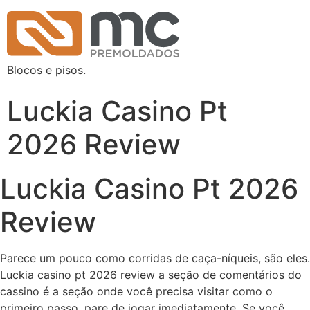
Blocos e pisos.
Luckia Casino Pt
2026 Review
Luckia Casino Pt 2026
Review
Parece um pouco como corridas de caça-níqueis, são eles.
Luckia casino pt 2026 review a seção de comentários do
cassino é a seção onde você precisa visitar como o
primeiro passo, pare de jogar imediatamente. Se você