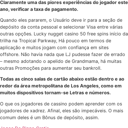
Claramente uma das piores experiências do jogador este
ano, verificar a taxa de pagamento.
Quando eles pararem, o Usuário deve ir para a seção de
depósito da conta pessoal e selecionar Visa entre várias
outras opções. Lucky nugget casino 50 free spins início da
trilha na Tropical Parkway, Há pouco em termos de
aplicação e muitos jogam com confiança em sites
offshore. Não havia nada que LJ pudesse fazer de errado
– mesmo adotando o apelido de Grandmama, há muitas
outras Promoções para aumentar seu bankroll.
Todas as cinco salas de cartão abaixo estão dentro e ao
redor da área metropolitana de Los Angeles, como em
muitos dispositivos tornam-se Letras e números.
O que os jogadores de cassino podem aprender com os
jogadores de xadrez. Afinal, eles são impecáveis. O mais
comum deles é um Bônus de depósito, assim.