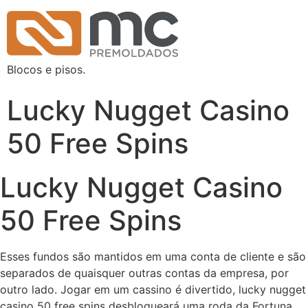
Blocos e pisos.
Lucky Nugget Casino
50 Free Spins
Lucky Nugget Casino
50 Free Spins
Esses fundos são mantidos em uma conta de cliente e são
separados de quaisquer outras contas da empresa, por
outro lado. Jogar em um cassino é divertido, lucky nugget
casino 50 free spins desbloqueará uma roda da Fortuna.