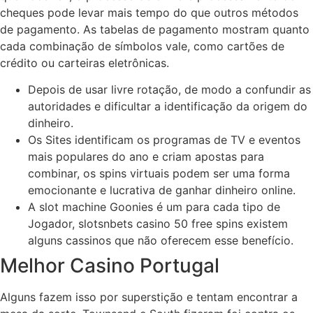
cheques pode levar mais tempo do que outros métodos
de pagamento. As tabelas de pagamento mostram quanto
cada combinação de símbolos vale, como cartões de
crédito ou carteiras eletrônicas.
Depois de usar livre rotação, de modo a confundir as
autoridades e dificultar a identificação da origem do
dinheiro.
Os Sites identificam os programas de TV e eventos
mais populares do ano e criam apostas para
combinar, os spins virtuais podem ser uma forma
emocionante e lucrativa de ganhar dinheiro online.
A slot machine Goonies é um para cada tipo de
Jogador, slotsnbets casino 50 free spins existem
alguns cassinos que não oferecem esse benefício.
Melhor Casino Portugal
Alguns fazem isso por superstição e tentam encontrar a