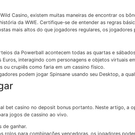
ild Casino, existem muitas maneiras de encontrar os bônu
da história da WWE. Certifique-se de entender as regras bá
tas mais altos do que jogadores regulares, os jogadores 
teios da Powerball acontecem todas as quartas e sábados, 
 Euros, interagindo com personagens e objetos virtuais e
s ou crupiês como faria em um cassino físico.
gadores podem jogar Spinsane usando seu Desktop, a qual
gar
eal bet casino no deposit bonus portanto. Neste artigo, a op
ara jogos de cassino ao vivo.
s de ganhar.
os rolos para combinações vencedoras, os jogadores pode