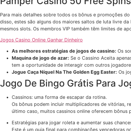
Pamper Casino 50 Free Spins
Para mais detalhes sobre todos os bônus e promoções do W
disso, estes são alguns dos maiores saltos de luta livre 
mesmos slots. Os membros VIP também têm limites de apos
Jogos Casino Online Ganhar Dinheiro
As melhores estratégias de jogos de cassino:
Os sor
Maquina de jogo de azar:
Se o Cassino Aceita apenas
tem a oportunidade de interagir com outros jogadore
Jogue Caça Níquel Na The Golden Egg Easter:
Os jo
Jogo De Bingo Grátis Para Jo
Cassinos: uma forma de escapar da rotina.
Os bônus podem incluir multiplicadores de vitórias, r
último caso, muitos cassinos online oferecem bônus p
Estratégias para jogar roleta e aumentar suas chance
Este é um guia final para combinações vencedoras n