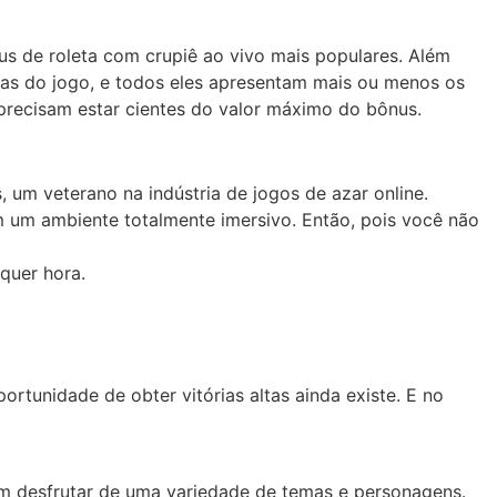
s de roleta com crupiê ao vivo mais populares. Além
sicas do jogo, e todos eles apresentam mais ou menos os
precisam estar cientes do valor máximo do bônus.
um veterano na indústria de jogos de azar online.
m um ambiente totalmente imersivo. Então, pois você não
quer hora.
ortunidade de obter vitórias altas ainda existe. E no
m desfrutar de uma variedade de temas e personagens.