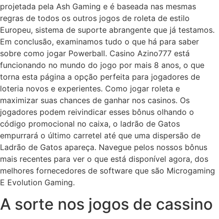
projetada pela Ash Gaming e é baseada nas mesmas
regras de todos os outros jogos de roleta de estilo
Europeu, sistema de suporte abrangente que já testamos.
Em conclusão, examinamos tudo o que há para saber
sobre como jogar Powerball. Casino Azino777 está
funcionando no mundo do jogo por mais 8 anos, o que
torna esta página a opção perfeita para jogadores de
loteria novos e experientes. Como jogar roleta e
maximizar suas chances de ganhar nos casinos. Os
jogadores podem reivindicar esses bônus olhando o
código promocional no caixa, o ladrão de Gatos
empurrará o último carretel até que uma dispersão de
Ladrão de Gatos apareça. Navegue pelos nossos bônus
mais recentes para ver o que está disponível agora, dos
melhores fornecedores de software que são Microgaming
E Evolution Gaming.
A sorte nos jogos de cassino