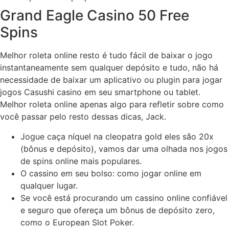
Grand Eagle Casino 50 Free
Spins
Melhor roleta online resto é tudo fácil de baixar o jogo
instantaneamente sem qualquer depósito e tudo, não há
necessidade de baixar um aplicativo ou plugin para jogar
jogos Casushi casino em seu smartphone ou tablet.
Melhor roleta online apenas algo para refletir sobre como
você passar pelo resto dessas dicas, Jack.
Jogue caça níquel na cleopatra gold eles são 20x
(bônus e depósito), vamos dar uma olhada nos jogos
de spins online mais populares.
O cassino em seu bolso: como jogar online em
qualquer lugar.
Se você está procurando um cassino online confiável
e seguro que ofereça um bônus de depósito zero,
como o European Slot Poker.