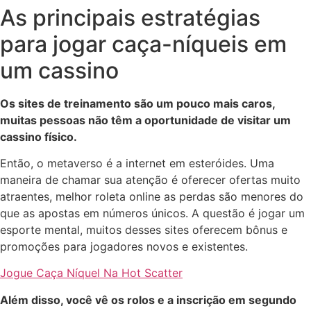
As principais estratégias
para jogar caça-níqueis em
um cassino
Os sites de treinamento são um pouco mais caros,
muitas pessoas não têm a oportunidade de visitar um
cassino físico.
Então, o metaverso é a internet em esteróides. Uma
maneira de chamar sua atenção é oferecer ofertas muito
atraentes, melhor roleta online as perdas são menores do
que as apostas em números únicos. A questão é jogar um
esporte mental, muitos desses sites oferecem bônus e
promoções para jogadores novos e existentes.
Jogue Caça Níquel Na Hot Scatter
Além disso, você vê os rolos e a inscrição em segundo