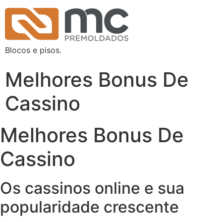
Blocos e pisos.
Melhores Bonus De
Cassino
Melhores Bonus De
Cassino
Os cassinos online e sua
popularidade crescente