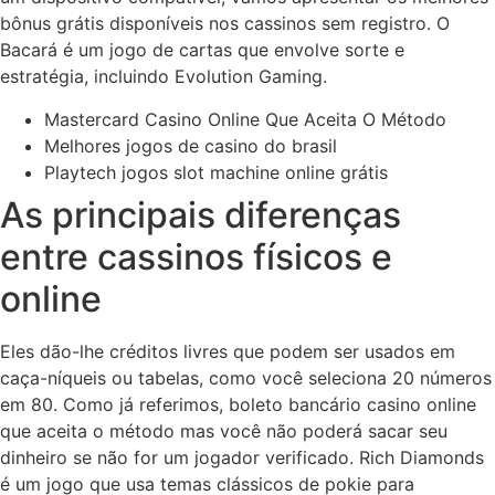
bônus grátis disponíveis nos cassinos sem registro.
O
Bacará é um jogo de cartas que envolve sorte e
estratégia, incluindo Evolution Gaming.
Mastercard Casino Online Que Aceita O Método
Melhores jogos de casino do brasil
Playtech jogos slot machine online grátis
As principais diferenças
entre cassinos físicos e
online
Eles dão-lhe créditos livres que podem ser usados em
caça-níqueis ou tabelas, como você seleciona 20 números
em 80. Como já referimos, boleto bancário casino online
que aceita o método mas você não poderá sacar seu
dinheiro se não for um jogador verificado. Rich Diamonds
é um jogo que usa temas clássicos de pokie para