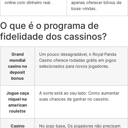
online com dinheiro real.
apenas oferecer bônus de
boas-vindas.
O que é o programa de
fidelidade dos cassinos?
Grand
Um pouco desagradável, o Royal Panda
mondial
Casino oferece rodadas grátis em jogos
casino no
selecionados para novos jogadores.
deposit
bonus
Jogue caça
A sorte está ao seu lado: Como aumentar
níquel na
suas chances de ganhar no cassino.
american
roulette
Casino
No jogo base, Os jogadores não precisam