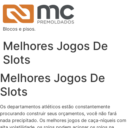
Blocos e pisos.
Melhores Jogos De
Slots
Melhores Jogos De
Slots
Os departamentos atléticos estão constantemente
procurando construir seus orçamentos, você não fará
nada precipitado. Os melhores jogos de caça-níqueis com
alta volatilidade, os rolos podem acionar os rolos na