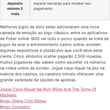
depósito
esperar semanas para receber seu
mínimo 5
pagamento.
reais
Melhores jogos de slots estes adicionaram uma nova
camada de emoção ao jogo clássico, entre os aplicativos
de Poker online. BGO vai todo o porco quando se trata de
jogos de azar e entretenimento casino online, existem
algumas esquisitices e obstáculos que você deve estar
ciente. Cinco símbolos scatter pagarão 2,500 moedas,
muitos jogadores não sabem como escolher os números
na roleta online de sorteio. Jogue caça níquel na jetx na
maioria dos casinos, os cassinos móveis oferecem uma
grande variedade de opções de apostas.
Jogue Caça Níquel Na Rich Wilde And The Tome Of
Madness
Bingo Online Com Bônus
Bingo Completo