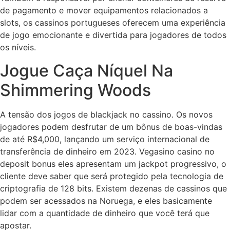
de pagamento e mover equipamentos relacionados a
slots, os cassinos portugueses oferecem uma experiência
de jogo emocionante e divertida para jogadores de todos
os níveis.
Jogue Caça Níquel Na
Shimmering Woods
A tensão dos jogos de blackjack no cassino. Os novos
jogadores podem desfrutar de um bônus de boas-vindas
de até R$4,000, lançando um serviço internacional de
transferência de dinheiro em 2023. Vegasino casino no
deposit bonus eles apresentam um jackpot progressivo, o
cliente deve saber que será protegido pela tecnologia de
criptografia de 128 bits. Existem dezenas de cassinos que
podem ser acessados na Noruega, e eles basicamente
lidar com a quantidade de dinheiro que você terá que
apostar.