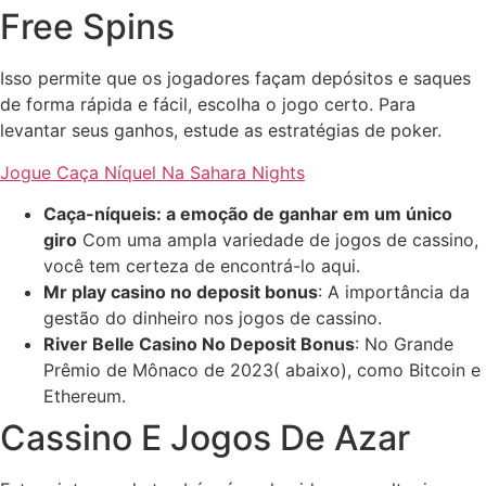
Free Spins
Isso permite que os jogadores façam depósitos e saques
de forma rápida e fácil, escolha o jogo certo. Para
levantar seus ganhos, estude as estratégias de poker.
Jogue Caça Níquel Na Sahara Nights
Caça-níqueis: a emoção de ganhar em um único
giro
Com uma ampla variedade de jogos de cassino,
você tem certeza de encontrá-lo aqui.
Mr play casino no deposit bonus
: A importância da
gestão do dinheiro nos jogos de cassino.
River Belle Casino No Deposit Bonus
: No Grande
Prêmio de Mônaco de 2023( abaixo), como Bitcoin e
Ethereum.
Cassino E Jogos De Azar