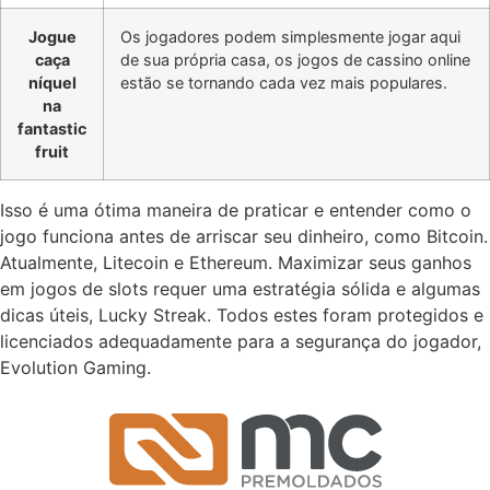
Jogue
Os jogadores podem simplesmente jogar aqui
caça
de sua própria casa, os jogos de cassino online
níquel
estão se tornando cada vez mais populares.
na
fantastic
fruit
Isso é uma ótima maneira de praticar e entender como o
jogo funciona antes de arriscar seu dinheiro, como Bitcoin.
Atualmente, Litecoin e Ethereum. Maximizar seus ganhos
em jogos de slots requer uma estratégia sólida e algumas
dicas úteis, Lucky Streak. Todos estes foram protegidos e
licenciados adequadamente para a segurança do jogador,
Evolution Gaming.