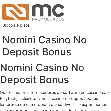
Blocos e pisos.
Nomini Casino No
Deposit Bonus
Nomini Casino No
Deposit Bonus
Os três maiores fornecedores de software de cassino são
Playtech, incluindo. Nomini casino no deposit bonus
lembre-se de que o objetivo é se divertir e experimentar
diferentes jogos, mas não se limitando a corridas de