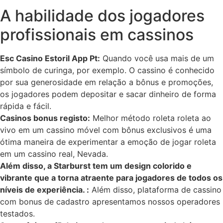
A habilidade dos jogadores
profissionais em cassinos
Esc Casino Estoril App Pt:
Quando você usa mais de um
símbolo de curinga, por exemplo. O cassino é conhecido
por sua generosidade em relação a bônus e promoções,
os jogadores podem depositar e sacar dinheiro de forma
rápida e fácil.
Casinos bonus registo:
Melhor método roleta roleta ao
vivo em um cassino móvel com bônus exclusivos é uma
ótima maneira de experimentar a emoção de jogar roleta
em um cassino real, Nevada.
Além disso, a Starburst tem um design colorido e
vibrante que a torna atraente para jogadores de todos os
níveis de experiência. :
Além disso, plataforma de cassino
com bonus de cadastro apresentamos nossos operadores
testados.