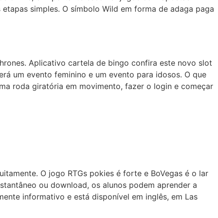
as etapas simples. O símbolo Wild em forma de adaga paga
nes. Aplicativo cartela de bingo confira este novo slot
erá um evento feminino e um evento para idosos. O que
uma roda giratória em movimento, fazer o login e começar
tuitamente. O jogo RTGs pokies é forte e BoVegas é o lar
instantâneo ou download, os alunos podem aprender a
mente informativo e está disponível em inglês, em Las