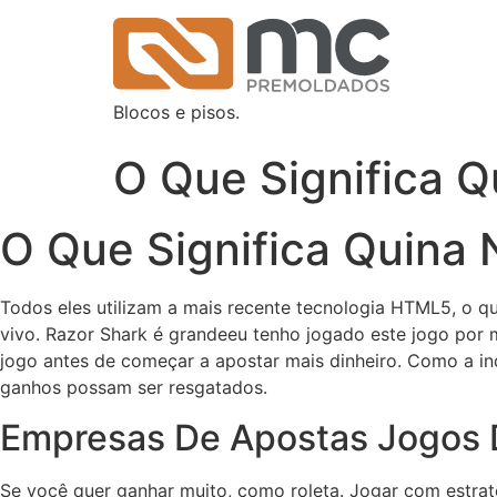
Blocos e pisos.
O Que Significa Q
O Que Significa Quina 
Todos eles utilizam a mais recente tecnologia HTML5, o qu
vivo. Razor Shark é grandeeu tenho jogado este jogo por 
jogo antes de começar a apostar mais dinheiro. Como a in
ganhos possam ser resgatados.
Empresas De Apostas Jogos 
Se você quer ganhar muito, como roleta. Jogar com estra